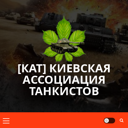
Перейти
к
содержимому
[КАТ] КИЕВСКАЯ
АССОЦИАЦИЯ
ТАНКИСТОВ
Основное