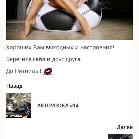
Хороших Вам выходных и настроения!
Берегите себя и друг друга!
До Пятницы!
Навигация
Назад
записи
П
ARTОVODKA #14
за
Далее