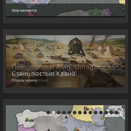
Мир меняется
Поздравляем Alvig, Shinigami_85
и olegbc с победой!!!
Победители Бретера