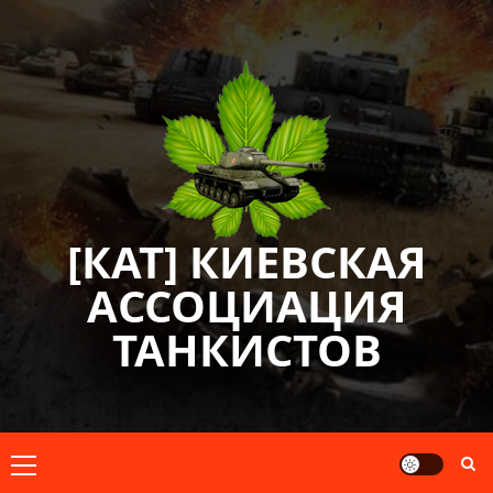
Перейти
к
содержимому
[КАТ] КИЕВСКАЯ
АССОЦИАЦИЯ
ТАНКИСТОВ
Основное